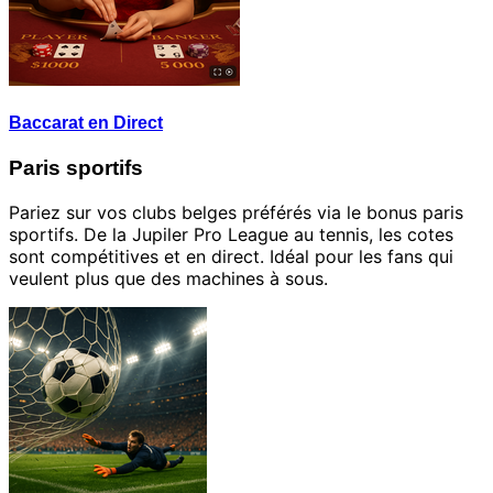
Baccarat en Direct
Paris sportifs
Pariez sur vos clubs belges préférés via le bonus paris
sportifs. De la Jupiler Pro League au tennis, les cotes
sont compétitives et en direct. Idéal pour les fans qui
veulent plus que des machines à sous.