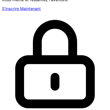
S'inscrire Maintenant