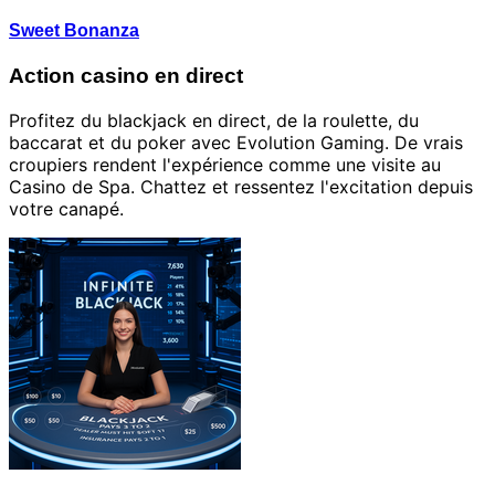
Sweet Bonanza
Action casino en direct
Profitez du blackjack en direct, de la roulette, du
baccarat et du poker avec Evolution Gaming. De vrais
croupiers rendent l'expérience comme une visite au
Casino de Spa. Chattez et ressentez l'excitation depuis
votre canapé.