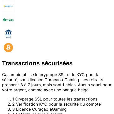
Transactions sécurisées
Casombie utilise le cryptage SSL et le KYC pour la
sécurité, sous licence Curaçao eGaming. Les retraits
prennent 3 à 7 jours, mais sont fiables. Aucun souci pour
votre argent, comme avec une banque belge.
1
Cryptage SSL pour toutes les transactions
2
Vérification KYC pour la sécurité du compte
3
Licence Curaçao eGaming