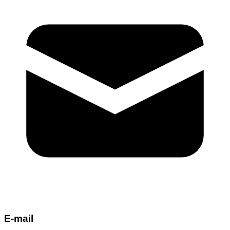
E-mail