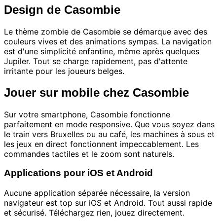
Design de Casombie
Le thème zombie de Casombie se démarque avec des
couleurs vives et des animations sympas. La navigation
est d'une simplicité enfantine, même après quelques
Jupiler. Tout se charge rapidement, pas d'attente
irritante pour les joueurs belges.
Jouer sur mobile chez Casombie
Sur votre smartphone, Casombie fonctionne
parfaitement en mode responsive. Que vous soyez dans
le train vers Bruxelles ou au café, les machines à sous et
les jeux en direct fonctionnent impeccablement. Les
commandes tactiles et le zoom sont naturels.
Applications pour iOS et Android
Aucune application séparée nécessaire, la version
navigateur est top sur iOS et Android. Tout aussi rapide
et sécurisé. Téléchargez rien, jouez directement.