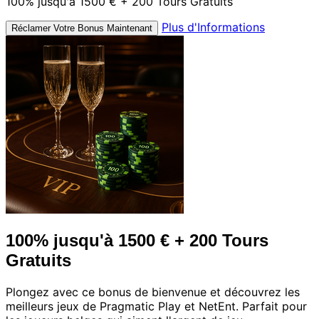
100% jusqu'à 1500 € + 200 Tours Gratuits
Plus d'Informations
Réclamer Votre Bonus Maintenant
100% jusqu'à 1500 € + 200 Tours
Gratuits
Plongez avec ce bonus de bienvenue et découvrez les
meilleurs jeux de Pragmatic Play et NetEnt. Parfait pour