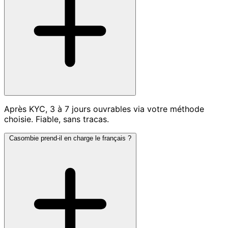
Après KYC, 3 à 7 jours ouvrables via votre méthode
choisie. Fiable, sans tracas.
Casombie prend-il en charge le français ?