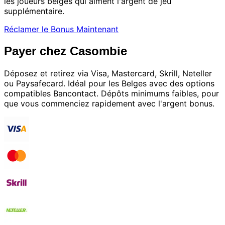
les joueurs belges qui aiment l'argent de jeu
supplémentaire.
Réclamer le Bonus Maintenant
Payer chez Casombie
Déposez et retirez via Visa, Mastercard, Skrill, Neteller
ou Paysafecard. Idéal pour les Belges avec des options
compatibles Bancontact. Dépôts minimums faibles, pour
que vous commenciez rapidement avec l'argent bonus.