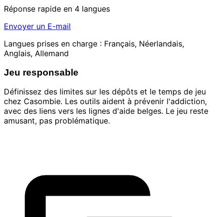
Réponse rapide en 4 langues
Envoyer un E-mail
Langues prises en charge :
Français, Néerlandais,
Anglais, Allemand
Jeu responsable
Définissez des limites sur les dépôts et le temps de jeu
chez Casombie. Les outils aident à prévenir l'addiction,
avec des liens vers les lignes d'aide belges. Le jeu reste
amusant, pas problématique.