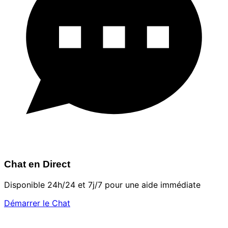
Chat en Direct
Disponible 24h/24 et 7j/7 pour une aide immédiate
Démarrer le Chat