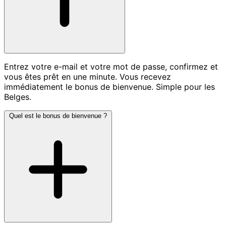
Entrez votre e-mail et votre mot de passe, confirmez et
vous êtes prêt en une minute. Vous recevez
immédiatement le bonus de bienvenue. Simple pour les
Belges.
Quel est le bonus de bienvenue ?