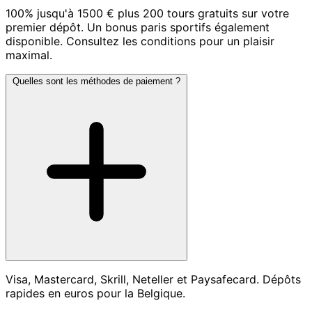
100% jusqu'à 1500 € plus 200 tours gratuits sur votre
premier dépôt. Un bonus paris sportifs également
disponible. Consultez les conditions pour un plaisir
maximal.
Quelles sont les méthodes de paiement ?
Visa, Mastercard, Skrill, Neteller et Paysafecard. Dépôts
rapides en euros pour la Belgique.